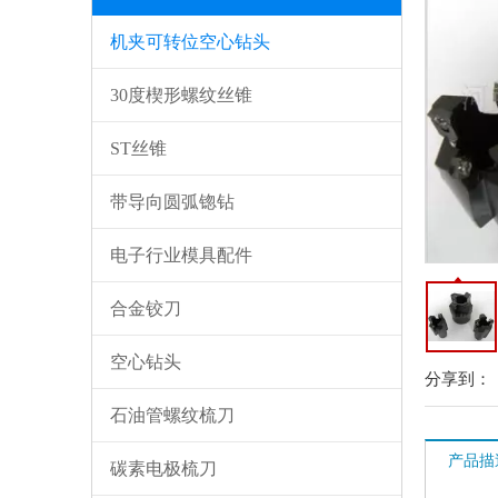
机夹可转位空心钻头
30度楔形螺纹丝锥
ST丝锥
带导向圆弧锪钻
电子行业模具配件
合金铰刀
空心钻头
分享到：
石油管螺纹梳刀
产品描
碳素电极梳刀