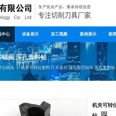
品中心
设备展示
加工视频
案例展示
新
芯钻头 深孔套料钻
空心钻头
»
机夹可转位套料刀 大直径 深孔取芯钻头 深孔套料钻
机夹可转位
钻