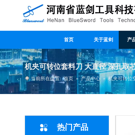
首页
关于蓝剑
产
机夹可转位套料刀 大直径 深孔取
当前所在位置:
首页
»
产品中心
»
机夹可转位
热门产品