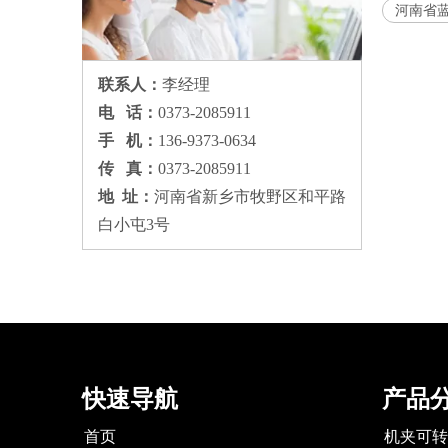
河南省
联系人：
李经理
电 话：
0373-2085911
手 机：
136-9373-0634
传 真：
0373-2085911
地 址：
河南省新乡市牧野区和平路
白小屯3号
快速导航
产品
首页
机夹可转